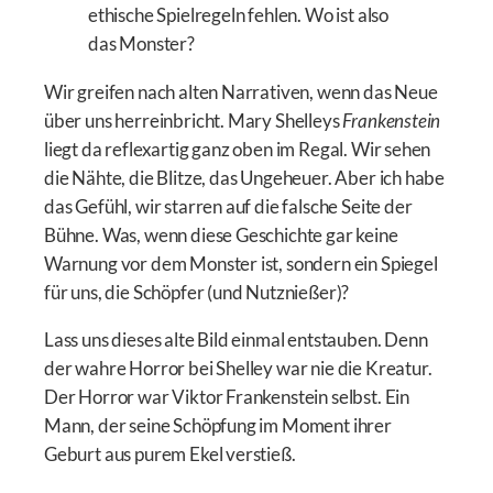
ethische Spielregeln fehlen. Wo ist also
das Monster?
Wir greifen nach alten Narrativen, wenn das Neue
über uns herreinbricht. Mary Shelleys
Frankenstein
liegt da reflexartig ganz oben im Regal. Wir sehen
die Nähte, die Blitze, das Ungeheuer. Aber ich habe
das Gefühl, wir starren auf die falsche Seite der
Bühne. Was, wenn diese Geschichte gar keine
Warnung vor dem Monster ist, sondern ein Spiegel
für uns, die Schöpfer (und Nutznießer)?
Lass uns dieses alte Bild einmal entstauben. Denn
der wahre Horror bei Shelley war nie die Kreatur.
Der Horror war Viktor Frankenstein selbst. Ein
Mann, der seine Schöpfung im Moment ihrer
Geburt aus purem Ekel verstieß.