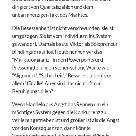
dirigiert von Quartalszahlen und dem
unbarmherzigen Takt des Marktes.
Die Besessenheit ist nicht verschwunden, sie ist
umgezogen. Sie ist vom Individuum ins System
gewandert. Damals baute Viktor als Solopreneur
blindlings drauf los. Heute nennen wir das
“Marktdominanz”. In den Powerpoints und
Pressemitteilungen stehen schöne Worte wie
“Alignment”, “Sicherheit”, “Besseres Leben” vor
allem “für alle”. Aber sind das nicht oft nur
Beruhigungspillen?
Wenn Handeln aus Angst das Rennen um ein
mächtiges System gegen die Konkurrenz zu
verlieren getrieben ist und größer ist als die Angst
vor den Konsequenzen, dann könnte
Verantwortung zur Fußnote werden. Wir alle