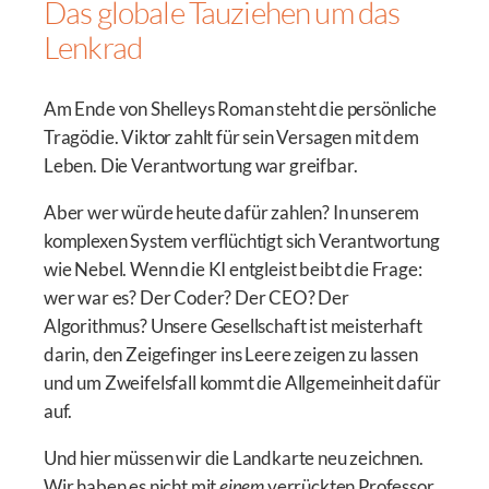
Das globale Tauziehen um das
Lenkrad
Am Ende von Shelleys Roman steht die persönliche
Tragödie. Viktor zahlt für sein Versagen mit dem
Leben. Die Verantwortung war greifbar.
Aber wer würde heute dafür zahlen? In unserem
komplexen System verflüchtigt sich Verantwortung
wie Nebel. Wenn die KI entgleist beibt die Frage:
wer war es? Der Coder? Der CEO? Der
Algorithmus? Unsere Gesellschaft ist meisterhaft
darin, den Zeigefinger ins Leere zeigen zu lassen
und um Zweifelsfall kommt die Allgemeinheit dafür
auf.
Und hier müssen wir die Landkarte neu zeichnen.
Wir haben es nicht mit
einem
verrückten Professor