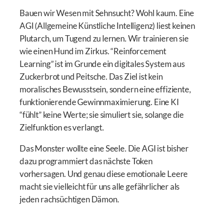
Bauen wir Wesen mit Sehnsucht? Wohl kaum. Eine
AGI (Allgemeine Künstliche Intelligenz) liest keinen
Plutarch, um Tugend zu lernen. Wir trainieren sie
wie einen Hund im Zirkus. “Reinforcement
Learning” ist im Grunde ein digitales System aus
Zuckerbrot und Peitsche. Das Ziel ist kein
moralisches Bewusstsein, sondern eine effiziente,
funktionierende Gewinnmaximierung. Eine KI
“fühlt” keine Werte; sie simuliert sie, solange die
Zielfunktion es verlangt.
Das Monster wollte eine Seele. Die AGI ist bisher
dazu programmiert das nächste Token
vorhersagen. Und genau diese emotionale Leere
macht sie vielleicht für uns alle gefährlicher als
jeden rachsüchtigen Dämon.