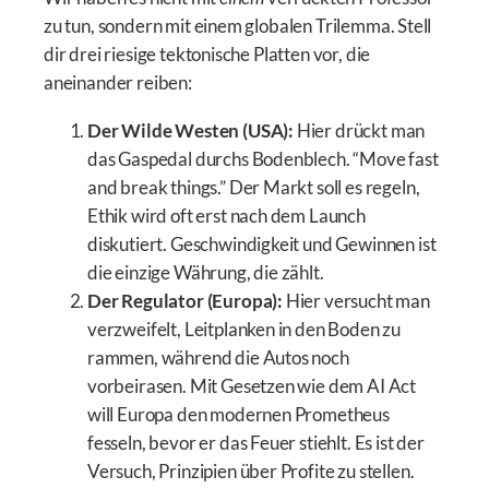
zu tun, sondern mit einem globalen Trilemma. Stell
dir drei riesige tektonische Platten vor, die
aneinander reiben:
Der Wilde Westen (USA):
Hier drückt man
das Gaspedal durchs Bodenblech. “Move fast
and break things.” Der Markt soll es regeln,
Ethik wird oft erst nach dem Launch
diskutiert. Geschwindigkeit und Gewinnen ist
die einzige Währung, die zählt.
Der Regulator (Europa):
Hier versucht man
verzweifelt, Leitplanken in den Boden zu
rammen, während die Autos noch
vorbeirasen. Mit Gesetzen wie dem AI Act
will Europa den modernen Prometheus
fesseln, bevor er das Feuer stiehlt. Es ist der
Versuch, Prinzipien über Profite zu stellen.