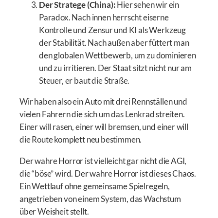
Der Stratege (China):
Hier sehen wir ein
Paradox. Nach innen herrscht eiserne
Kontrolle und Zensur und KI als Werkzeug
der Stabilität. Nach außen aber füttert man
den globalen Wettbewerb, um zu dominieren
und zu irritieren. Der Staat sitzt nicht nur am
Steuer, er baut die Straße.
Wir haben also ein Auto mit drei Rennställen und
vielen Fahrern die sich um das Lenkrad streiten.
Einer will rasen, einer will bremsen, und einer will
die Route komplett neu bestimmen.
Der wahre Horror ist vielleicht gar nicht die AGI,
die “böse” wird. Der wahre Horror ist dieses Chaos.
Ein Wettlauf ohne gemeinsame Spielregeln,
angetrieben von einem System, das Wachstum
über Weisheit stellt.