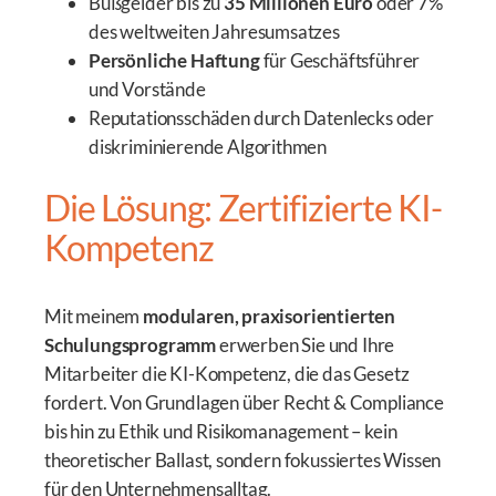
Bußgelder bis zu
35 Millionen Euro
oder 7%
des weltweiten Jahresumsatzes
Persönliche Haftung
für Geschäftsführer
und Vorstände
Reputationsschäden durch Datenlecks oder
diskriminierende Algorithmen
Die Lösung: Zertifizierte KI-
Kompetenz
Mit meinem
modularen, praxisorientierten
Schulungsprogramm
erwerben Sie und Ihre
Mitarbeiter die KI-Kompetenz, die das Gesetz
fordert. Von Grundlagen über Recht & Compliance
bis hin zu Ethik und Risikomanagement – kein
theoretischer Ballast, sondern fokussiertes Wissen
für den Unternehmensalltag.